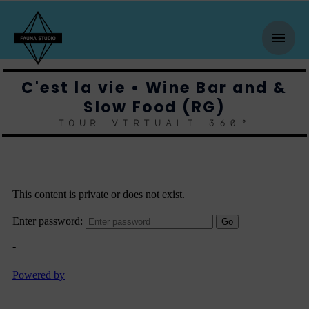
Skip
mai
to
content
men
C'est la vie • Wine Bar and &
Slow Food (RG)
tour virtuali 360°